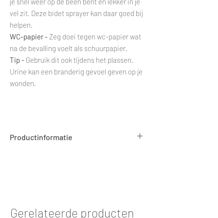
je snel weer op de been bent en lekker in je
vel zit. Deze bidet sprayer kan daar goed bij
helpen.
WC-papier -
Zeg doei tegen wc-papier wat
na de bevalling voelt als schuurpapier.
Tip -
Gebruik dit ook tijdens het plassen.
Urine kan een branderig gevoel geven op je
wonden.
Productinformatie
Aantal: 1 stuk
Grote: 300ml
Materiaal: BPA-free
Inhoud: Bidet Sprayer (Peri Bottle) + reisetui
Gerelateerde producten