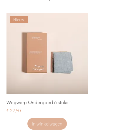
Nieuw
Wegwerp Ondergoed 6 stuks
Verkoelend Kraamve
Prijs
Prijs
€ 22,50
€ 17,99
In winkelwagen