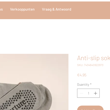
ws
Verkooppunten
Vraag & Antwoord
Anti-slip so
SKU: 7434640922973
Price
€4.95
Quantity
*