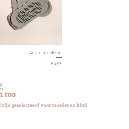
Anti-slip sokken
Price
€4.95