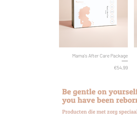
Mama's After Care Package
Price
€54.99