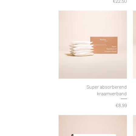
Price
€22.50
Super absorberend
kraamverband
Price
€8.99